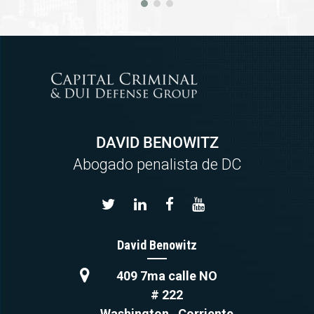
DAVID BENOWITZ
Abogado penalista de DC
David Benowitz
409 7ma calle NO
# 222
Washington
,
Corriente