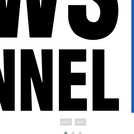
prev
next