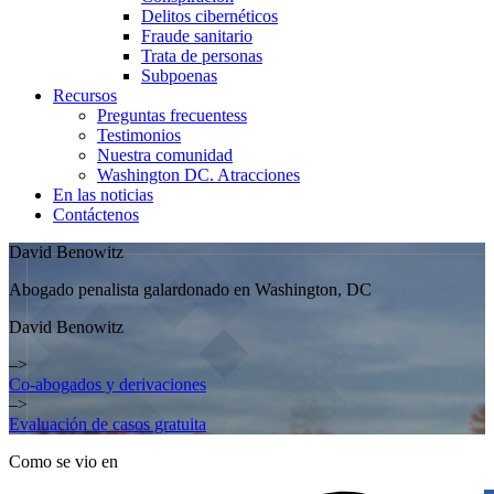
Delitos cibernéticos
Fraude sanitario
Trata de personas
Subpoenas
Recursos
Preguntas frecuentes
s
Testimonios
Nuestra comunidad
Washington DC. Atracciones
En las noticias
Contáctenos
David Benowitz
Abogado penalista galardonado en Washington, DC
David Benowitz
–>
Co-abogados y derivaciones
–>
Evaluación de casos gratuita
Como se vio en