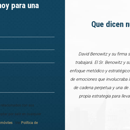
hoy para una
Que dicen n
David Benowitz y su firma 
trabajará. El Sr. Benowitz y s
enfoque metódico y estratégico
de emociones que involucraba in
de cadena perpetua y una de 2
propia estrategia para lle
o relacionados con sus
ptar por salir en cualquier
 móviles
. Ver
Política de