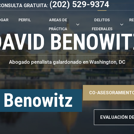
(202) 529-9374
- CONSULTA GRATUITA:
OGAR
PERFIL
AREAS DE
DELITOS
RE
PRÁCTICA
FEDERALES
DAVID BENOWIT
Abogado penalista galardonado en Washington, DC
–>
 Benowitz
CO-ASESORAMIENTO
–>
EVALUACIÓN D