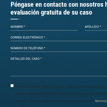
Póngase en contacto con nosotros 
evaluación gratuita de su caso
Al enviar su número de teléfono móvil, acepta recibir mensajes de text
suscripciones u otra información relacionada con la industria. Puedes o
momento. Se pueden aplicar tarifas de mensajes y datos. Ver
términos