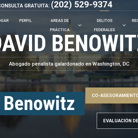
(202) 529-9374
- CONSULTA GRATUITA:
OGAR
PERFIL
AREAS DE
DELITOS
RE
PRÁCTICA
FEDERALES
DAVID BENOWIT
Abogado penalista galardonado en Washington, DC
–>
 Benowitz
CO-ASESORAMIENTO
–>
EVALUACIÓN D