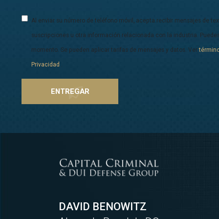
Al enviar su número de teléfono móvil, acepta recibir mensajes de te
suscripciones u otra información relacionada con la industria. Puedes
momento. Se pueden aplicar tarifas de mensajes y datos. Ver
términ
Privacidad
.
DAVID BENOWITZ