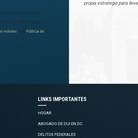
propia estrategia para lle
xto relacionados con sus
 optar por salir en cualquier
os móviles
. Ver
Política de
LINKS IMPORTANTES
HOGAR
ABOGADO DE DUI EN DC
DELITOS FEDERALES