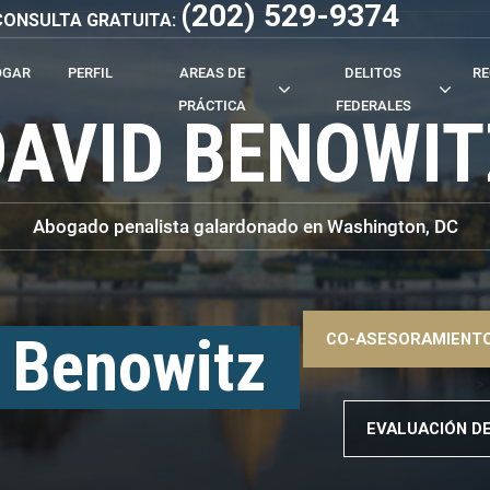
(202) 529-9374
- CONSULTA GRATUITA:
OGAR
PERFIL
AREAS DE
DELITOS
RE
PRÁCTICA
FEDERALES
DAVID BENOWIT
Abogado penalista galardonado en Washington, DC
–>
 Benowitz
CO-ASESORAMIENTO
–>
EVALUACIÓN D