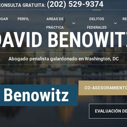
(202) 529-9374
- CONSULTA GRATUITA:
OGAR
PERFIL
AREAS DE
DELITOS
RE
PRÁCTICA
FEDERALES
DAVID BENOWIT
Abogado penalista galardonado en Washington, DC
–>
 Benowitz
CO-ASESORAMIENTO
–>
EVALUACIÓN D