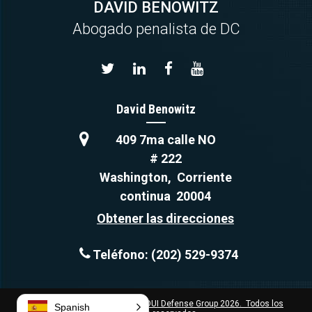
DAVID BENOWITZ
Abogado penalista de DC
David Benowitz
409 7ma calle NO
# 222
Washington
,
Corriente
continua
20004
Obtener las direcciones
Teléfono:
(202) 529-9374
Copyright © Capital Criminal & DUI Defense Group 2026. Todos los
Spanish