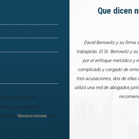
Que dicen n
David Benowitz y su firma 
trabajarás. El Sr. Benowitz y s
por el enfoque metódico y e
complicado y cargado de emoci
tres acusaciones, dos de ellas 
utilizó una red de abogados junt
recomiend
o relacionados con sus
optar por no participar en
datos. Ver
Términos móviles
. Ver