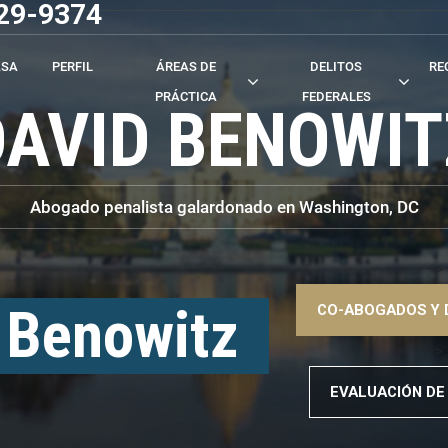
529-9374
ASA
PERFIL
ÁREAS DE
DELITOS
RE
PRÁCTICA
FEDERALES
DAVID BENOWIT
Abogado penalista galardonado en Washington, DC
–>
 Benowitz
CO-ABOGADOS Y 
–>
EVALUACIÓN DE