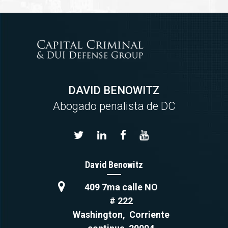
DAVID BENOWITZ
Abogado penalista de DC
David Benowitz
409 7ma calle NO
# 222
Washington
,
Corriente