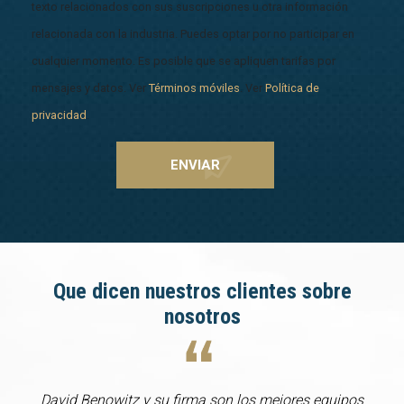
texto relacionados con sus suscripciones u otra información
relacionada con la industria. Puedes optar por no participar en
cualquier momento. Es posible que se apliquen tarifas por
mensajes y datos. Ver
Términos móviles
. Ver
Política de
privacidad
.
Que dicen nuestros clientes sobre
nosotros
David Benowitz y su firma son los mejores equipos