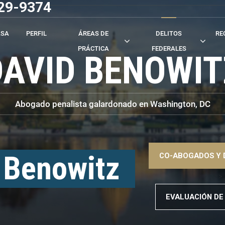
529-9374
ASA
PERFIL
ÁREAS DE
DELITOS
RE
PRÁCTICA
FEDERALES
DAVID BENOWIT
Abogado penalista galardonado en Washington, DC
–>
 Benowitz
CO-ABOGADOS Y 
–>
EVALUACIÓN DE